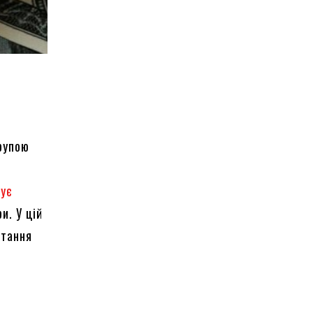
групою
тує
и. У цій
стання