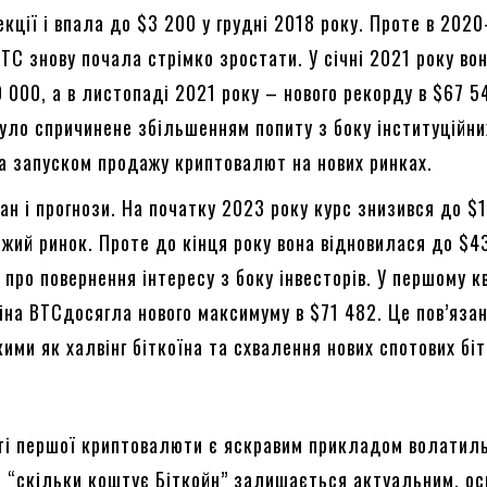
екції і впала до $3 200 у грудні 2018 року. Проте в 202
BTC знову почала стрімко зростати. У січні 2021 року во
 000, а в листопаді 2021 року – нового рекорду в $67 5
уло спричинене збільшенням попиту з боку інституційни
та запуском продажу криптовалют на нових ринках.
ан і прогнози. На початку 2023 року курс знизився до $
жий ринок. Проте до кінця року вона відновилася до $4
 про повернення інтересу з боку інвесторів. У першому к
іна BTCдосягла нового максимуму в $71 482. Це пов’язан
кими як халвінг біткоїна та схвалення нових спотових біт
сті першої криптовалюти є яскравим прикладом волатил
я “скільки коштує Біткойн” залишається актуальним, ос