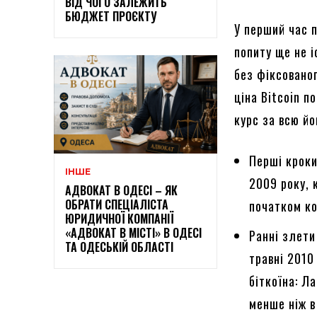
ВІД ЧОГО ЗАЛЕЖИТЬ
БЮДЖЕТ ПРОЄКТУ
У перший час п
попиту ще не 
без фіксованог
ціна Bitcoin п
курс за всю йо
Перші кроки
ІНШЕ
2009 року, 
АДВОКАТ В ОДЕСІ – ЯК
ОБРАТИ СПЕЦІАЛІСТА
початком ко
ЮРИДИЧНОЇ КОМПАНІЇ
«АДВОКАТ В МІСТІ» В ОДЕСІ
Ранні злети
ТА ОДЕСЬКІЙ ОБЛАСТІ
травні 2010
біткоїна: Л
менше ніж в