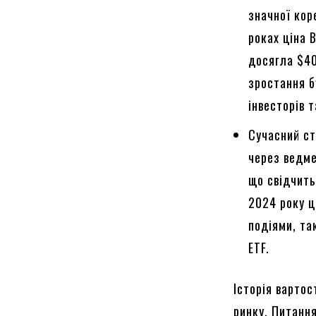
значної кор
роках ціна 
досягла $40
зростання б
інвесторів 
Сучасний ст
через ведме
що свідчить
2024 року ц
подіями, та
ETF.
Історія варто
ринку. Питанн