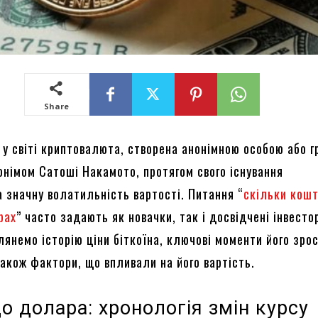
Share
 у світі криптовалюта, створена анонімною особою або 
онімом Сатоші Накамото, протягом свого існування
 значну волатильність вартості. Питання “
скільки кош
рах
” часто задають як новачки, так і досвідчені інвестор
лянемо історію ціни біткоїна, ключові моменти його зро
також фактори, що впливали на його вартість.
до долара: хронологія змін курсу