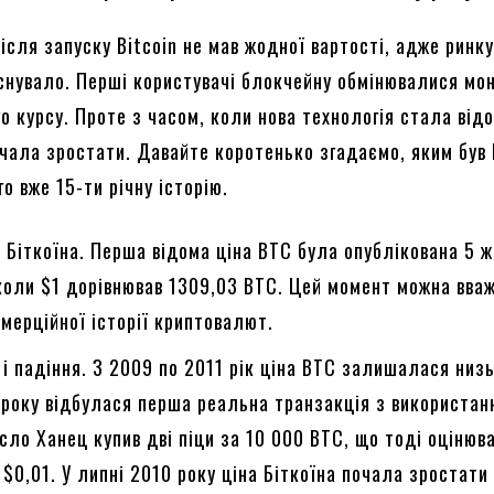
ісля запуску Bitcoin не мав жодної вартості, адже ринку
існувало. Перші користувачі блокчейну обмінювалися мо
о курсу. Проте з часом, коли нова технологія стала від
очала зростати. Давайте коротенько згадаємо, яким був 
го вже 15-ти річну історію.
 Біткоїна. Перша відома ціна BTC була опублікована 5 
коли $1 дорівнював 1309,03 BTC. Цей момент можна вва
мерційної історії криптовалют.
 і падіння. З 2009 по 2011 рік ціна BTC залишалася низ
 року відбулася перша реальна транзакція з використан
асло Ханец купив дві піци за 10 000 BTC, що тоді оцінюв
 $0,01. У липні 2010 року ціна Біткоїна почала зростати 