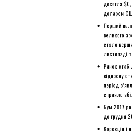
досягла $0,
доларом СШ
Перший вели
великого зр
стало верши
листопаді т
Ринок стабі
відносну ст
період з’яв
сприяло збі
Бум 2017 ро
до грудня 2
Корекція і н