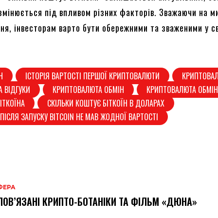
 змінюється під впливом різних факторів. Зважаючи на м
ня, інвесторам варто бути обережними та зваженими у с
Н
ІСТОРІЯ ВАРТОСТІ ПЕРШОЇ КРИПТОВАЛЮТИ
КРИПТОВА
 ВІДГУКИ
КРИПТОВАЛЮТА ОБМІН
КРИПТОВАЛЮТА ОБМІ
ІТКОЇНА
СКІЛЬКИ КОШТУЄ БІТКОЇН В ДОЛАРАХ
ПІСЛЯ ЗАПУСКУ BITCOIN НЕ МАВ ЖОДНОЇ ВАРТОСТІ
ФЕРА
ПОВ’ЯЗАНІ КРИПТО-БОТАНІКИ ТА ФІЛЬМ «ДЮНА»