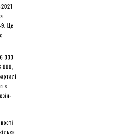
0-2021
на
49. Це
х
16 000
3 000,
варталі
о з
коін-
ьності
кільки