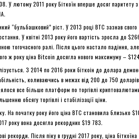
08. У лютому 2011 року Біткоїн вперше досяг паритету з
А.
кий “бульбашковий” ріст. У 2013 році BTC зазнав свого
остання. У квітні 2013 року його вартість зросла до $26
ною тогочасного ралі. Після цього настало падіння, але
ого ж року ціна Bitcoin досягла нового максимуму – $12
лізується. З 2014 по 2016 роки біткоін до долара демон
абільність, коливаючись в межах від 200 до 750 доларів
лялося все більше платформ по торгівлі криптовалютам
льшенню обсягу торгівлі і стабілізації ціни.
ку. На початку року його ціна BTC становила близько $1
017 року вона досягла рекордних $19 783.
ові рекорди. Після піку в грудні 2017 року, ціна біткоїн