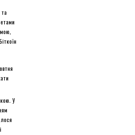
 та
нетами
омою,
Біткоїн
жовтня
жати
ькою. У
ням
алося
і