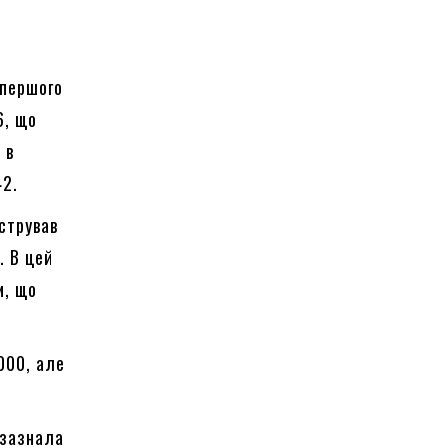
 першого
6, що
 в
42.
стрував
. В цей
и, що
000, але
а зазнала