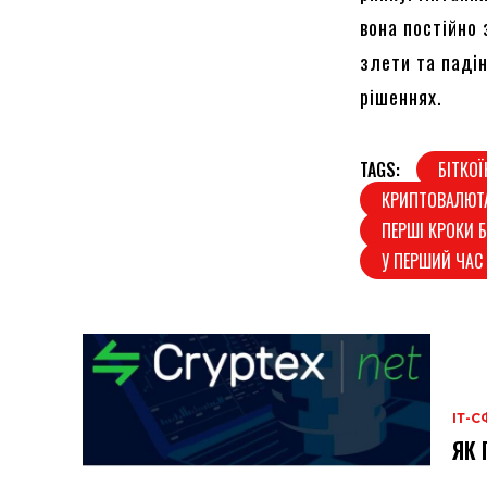
вона постійно
злети та падін
рішеннях.
TAGS:
БІТКОЇ
КРИПТОВАЛЮТА
ПЕРШІ КРОКИ Б
У ПЕРШИЙ ЧАС 
ІТ-С
ЯК 