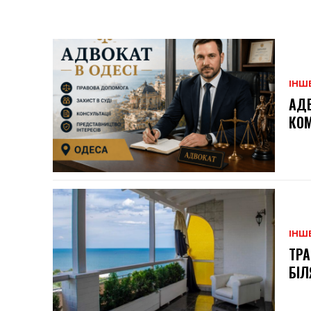
ІНШ
АДВ
КОМ
ІНШ
ТРА
БІЛ