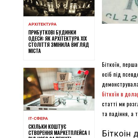
АРХІТЕКТУРА
ПРИБУТКОВІ БУДИНКИ
ОДЕСИ: ЯК АРХІТЕКТУРА XIX
СТОЛІТТЯ ЗМІНИЛА ВИГЛЯД
МІСТА
Біткоїн, перша
осіб під псевд
демонструвала
біткоїн в дола
статті ми розг
та падіння, а 
ІТ-СФЕРА
СКІЛЬКИ КОШТУЄ
Біткоін 
СТВОРЕННЯ МАРКЕТПЛЕЙСА І