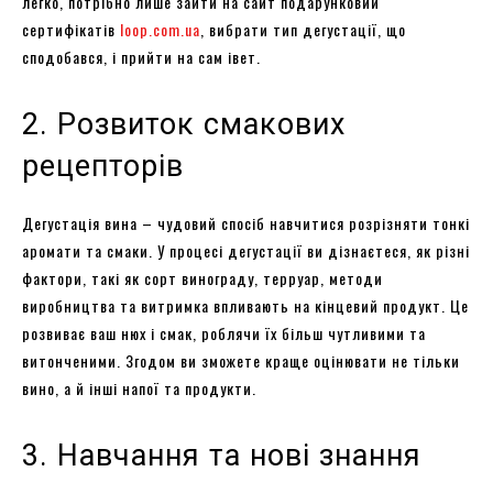
легко, потрібно лише зайти на сайт подарунковий
сертифікатів
loop.com.ua
, вибрати тип дегустації, що
сподобався, і прийти на сам івет.
2. Розвиток смакових
рецепторів
Дегустація вина – чудовий спосіб навчитися розрізняти тонкі
аромати та смаки. У процесі дегустації ви дізнаєтеся, як різні
фактори, такі як сорт винограду, терруар, методи
виробництва та витримка впливають на кінцевий продукт. Це
розвиває ваш нюх і смак, роблячи їх більш чутливими та
витонченими. Згодом ви зможете краще оцінювати не тільки
вино, а й інші напої та продукти.
3. Навчання та нові знання