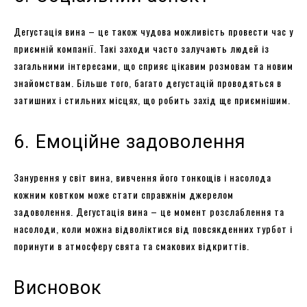
Дегустація вина – це також чудова можливість провести час у
приємній компанії. Такі заходи часто залучають людей із
загальними інтересами, що сприяє цікавим розмовам та новим
знайомствам. Більше того, багато дегустацій проводяться в
затишних і стильних місцях, що робить захід ще приємнішим.
6. Емоційне задоволення
Занурення у світ вина, вивчення його тонкощів і насолода
кожним ковтком може стати справжнім джерелом
задоволення. Дегустація вина – це момент розслаблення та
насолоди, коли можна відволіктися від повсякденних турбот і
поринути в атмосферу свята та смакових відкриттів.
Висновок