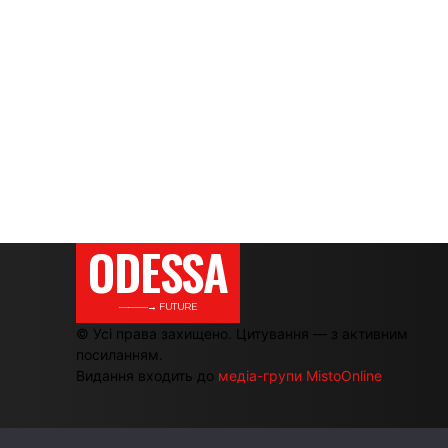
ODESSA
———→ FUTURE
© Усі права захищено. Цитування — з активним
посиланням.
Видання входить до
медіа-групи MistoOnline