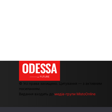
ODESSA
———→ FUTURE
© Усі права захищено. Цитування — з активним
посиланням.
Видання входить до
медіа-групи MistoOnline