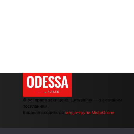
ODESSA
———→ FUTURE
© Усі права захищено. Цитування — з активним
посиланням.
Видання входить до
медіа-групи MistoOnline