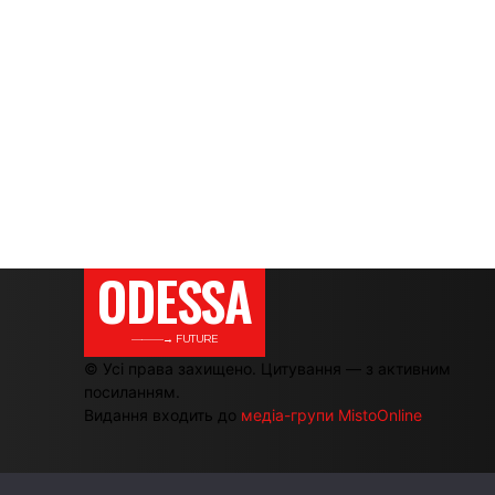
ODESSA
———→ FUTURE
© Усі права захищено. Цитування — з активним
посиланням.
Видання входить до
медіа-групи MistoOnline