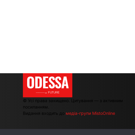
ODESSA
———→ FUTURE
© Усі права захищено. Цитування — з активним
посиланням.
Видання входить до
медіа-групи MistoOnline