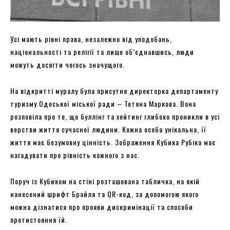
Усі мають рівні права, незалежно від уподобань,
національності та релігії та лише об’єднавшись, люди
можуть досягти чогось значущого.
На відкритті муралу була присутня директорка департаменту
туризму Одеської міської ради – Тетяна Маркова. Вона
розповіла про те, що буллінг та хейтинг глибоко проникли в усі
верстви життя сучасної людини. Кожна особа унікальна, її
життя має безумовну цінність. Зображення Кубика Рубіка має
нагадувати про рівність кожного з нас.
Поруч із Кубиком на стіні розташована табличка, на якій
нанесений шрифт Брайля та QR-код, за допомогою якого
можна дізнатися про прояви дискримінації та способи
протистояння їй.