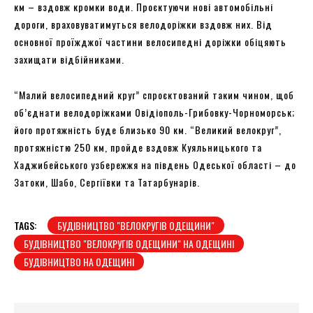
км – вздовж кромки води. Проєктуючи нові автомобільні
дороги, враховуватимуться велодоріжки вздовж них. Від
основної проїжджої частини велосипедні доріжки обіцяють
захищати відбійниками.
“Малий велосипедний круг” спроєктований таким чином, щоб
об’єднати велодоріжками Овідіополь-Грибовку-Чорноморськ;
його протяжність буде близько 90 км. “Великий велокруг”,
протяжністю 250 км, пройде вздовж Куяльницького та
Хаджибейського узбережжя на південь Одеської області – до
Затоки, Шабо, Сергіївки та Татарбунарів.
TAGS:
БУДІВНИЦТВО "ВЕЛОКРУГІВ ОДЕЩИНИ"
БУДІВНИЦТВО "ВЕЛОКРУГІВ ОДЕЩИНИ" НА ОДЕЩИНІ
БУДІВНИЦТВО НА ОДЕЩИНІ