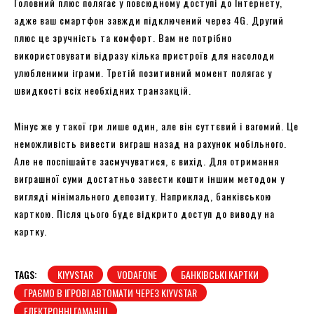
Головний плюс полягає у повсюдному доступі до Інтернету,
адже ваш смартфон завжди підключений через 4G. Другий
плюс це зручність та комфорт. Вам не потрібно
використовувати відразу кілька пристроїв для насолоди
улюбленими іграми. Третій позитивний момент полягає у
швидкості всіх необхідних транзакцій.
Мінус же у такої гри лише один, але він суттєвий і вагомий. Це
неможливість вивести виграш назад на рахунок мобільного.
Але не поспішайте засмучуватися, є вихід. Для отримання
виграшної суми достатньо завести кошти іншим методом у
вигляді мінімального депозиту. Наприклад, банківською
карткою. Після цього буде відкрито доступ до виводу на
картку.
TAGS:
KIYVSTAR
VODAFONE
БАНКІВСЬКІ КАРТКИ
ГРАЄМО В ІГРОВІ АВТОМАТИ ЧЕРЕЗ KIYVSTAR
ЕЛЕКТРОННІ ГАМАНЦІ