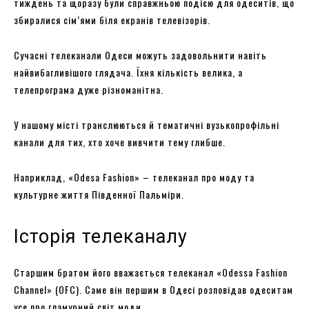
тиждень та щоразу були справжньою подією для одеситів, що
збиралися сім’ями біля екранів телевізорів.
Сучасні телеканали Одеси можуть задовольнити навіть
найвибагливішого глядача. Їхня кількість велика, а
телепрограма дуже різноманітна.
У нашому місті транслюються й тематичні вузькопрофільні
канали для тих, хто хоче вивчити тему глибше.
Наприклад, «Odesa Fashion» – телеканал про моду та
культурне життя Південної Пальміри.
Історія телеканалу
Старшим братом його вважається телеканал «Odessa Fashion
Channel» (OFC). Саме він першим в Одесі розповідав одеситам
усе про гламурний світ моди.