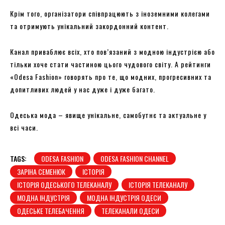
Крім того, організатори співпрацюють з іноземними колегами
та отримують унікальний закордонний контент.
Канал приваблює всіх, хто пов’язаний з модною індустрією або
тільки хоче стати частиною цього чудового світу. А рейтинги
«Odesa Fashion» говорять про те, що модних, прогресивних та
допитливих людей у нас дуже і дуже багато.
Одеська мода – явище унікальне, самобутнє та актуальне у
всі часи.
TAGS:
ODESA FASHION
ODESA FASHION CHANNEL
ЗАРІНА СЕМЕНЮК
ІСТОРІЯ
ІСТОРІЯ ОДЕСЬКОГО ТЕЛЕКАНАЛУ
ІСТОРІЯ ТЕЛЕКАНАЛУ
МОДНА ІНДУСТРІЯ
МОДНА ІНДУСТРІЯ ОДЕСИ
ОДЕСЬКЕ ТЕЛЕБАЧЕННЯ
ТЕЛЕКАНАЛИ ОДЕСИ