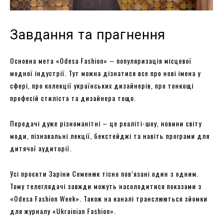
Завдання та прагнення
Основна мета «Odesa Fashion» – популяризація місцевої
модної індустрії. Тут можна дізнатися все про нові імена у
сфері, про колекції українських дизайнерів, про тонкощі
професій стиліста та дизайнера тощо.
Передачі дуже різноманітні – це реаліті-шоу, новини світу
моди, пізнавальні лекції, бекстейджі та навіть програми для
дитячої аудиторії.
Усі проєкти Заріни Семенюк тісно пов’язані один з одним.
Тому телеглядачі завжди можуть насолодитися показами з
«Odesa Fashion Week». Також на каналі транслюються зйомки
для журналу «Ukrainian Fashion».