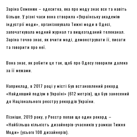
Заріна Семенюк – одеситка, яка про моду знає все та навіть
більше. У різні часи вона створила «Українську академію
індустрії моди», організовувала Тижні моди в Одесі,
започаткувала модний журнал та вищезгаданий телеканал.
Заріна точно знає, як вчити моді, демонструвати її, писати
та говорити про неї.
Вона знає, як робити це так, щоб про Одесу говорили далеко
за її межами.
Наприклад, в 2017 році у місті був встановлений рекорд
«Найдовший подіум в Україні» (612 метрів), що був занесений
до Національного реєстру рекордів України.
Пізніше, 2019 року, у Реєстр попав ще один рекорд –
«Найбільша кількість дизайнерів-учасників у рамках Тижня
Моди» (усього 108 дизайнерів).