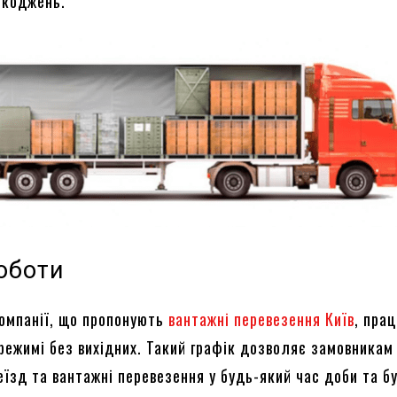
шкоджень.
оботи
компанії, що пропонують
вантажні перевезення Київ
, пра
режимі без вихідних. Такий графік дозволяє замовникам
еїзд та вантажні перевезення у будь-який час доби та б