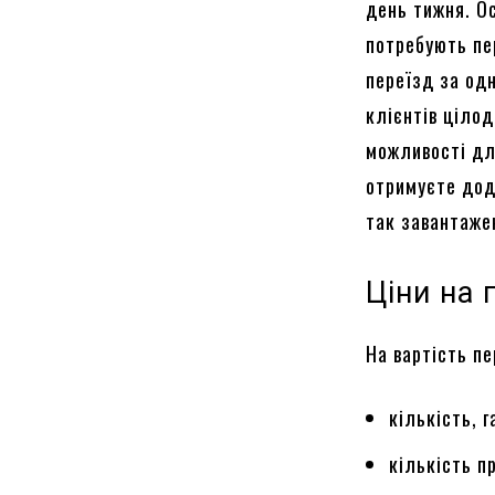
день тижня. О
потребують пе
переїзд за одн
клієнтів цілод
можливості дл
отримуєте дода
так завантажен
Ціни на 
На вартість п
кількість, 
кількість пр