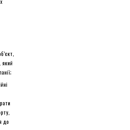
их
б’єкт,
, який
анії;
ійні
брати
орту,
я до