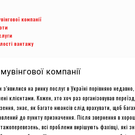
вінгової компанії
боти
слуги
ілості вантажу
мувінгової компанії
и з’явилися на ринку послуг в Україні порівняно недавно
нені клієнтами. Кожен, хто хоч раз організовував переїзд
ення, знає, як багато нюансів слід врахувати, щоб бага
авлений до пункту призначення. Після звернення в хоро
тажоперевезень, всі проблеми вирішують фахівці, які зн