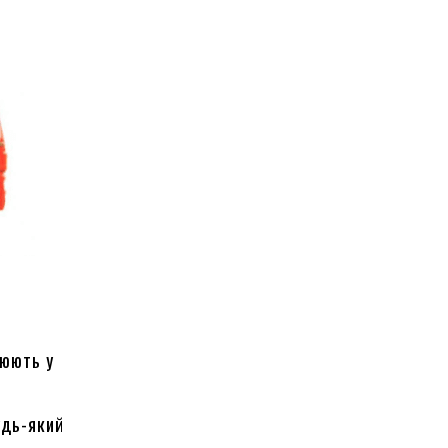
цюють у
удь-який