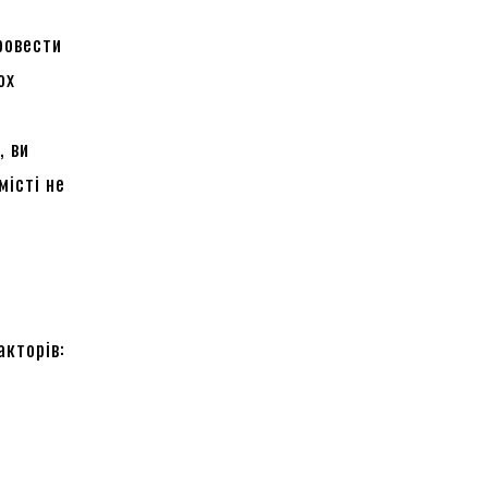
ровести
ох
, ви
місті не
акторів: