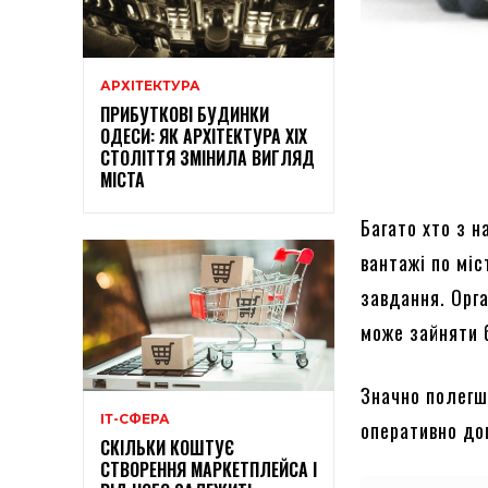
АРХІТЕКТУРА
ПРИБУТКОВІ БУДИНКИ
ОДЕСИ: ЯК АРХІТЕКТУРА XIX
СТОЛІТТЯ ЗМІНИЛА ВИГЛЯД
МІСТА
Багато хто з н
вантажі по мі
завдання. Орг
може зайняти 
Значно полегш
ІТ-СФЕРА
оперативно до
СКІЛЬКИ КОШТУЄ
СТВОРЕННЯ МАРКЕТПЛЕЙСА І