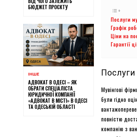
ВІД ЧОГО ЗАЛЕЖИТЬ
БЮДЖЕТ ПРОЄКТУ
Послуги му
Графік ро
Ціни на по
Гарантії ц
Послуги 
ІНШЕ
АДВОКАТ В ОДЕСІ – ЯК
ОБРАТИ СПЕЦІАЛІСТА
Мувінгові фірм
ЮРИДИЧНОЇ КОМПАНІЇ
були гідно оці
«АДВОКАТ В МІСТІ» В ОДЕСІ
ТА ОДЕСЬКІЙ ОБЛАСТІ
вантажоперевез
повністю дост
компанію з ван