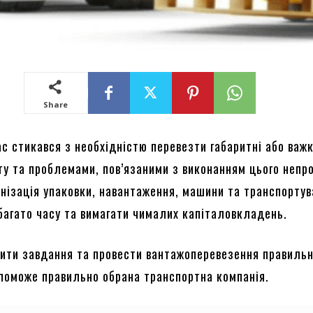
Share
ас стикався з необхідністю перевезти габаритні або важк
сту та проблемами, пов’язаними з виконанням цього непр
анізація упаковки, навантаження, машини та транспорту
багато часу та вимагати чималих капіталовкладень.
ити завдання та провести вантажоперевезення правильн
поможе правильно обрана транспортна компанія.