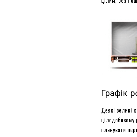
цілим, без по
Графік р
Деякі великі 
цілодобовому 
планувати пер