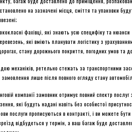
ункту, багаж буде доставлено до приміщення, розпакован
встановлено на зазначені місця, сміття та упаковки буду
ивезені;
ококласні фахівці, які знають усю специфіку та нюанси
еревезень, які вміють планувати логістику з урахування
дорогах, стану дорожнього покриття, погодних умов та д
ндою механіків, ретельно стежать за транспортними зас
 замовлення лише після повного огляду стану автомобі
інговій компанії замовник отримує повний спектр послуг 
ення, які будуть надані навіть без особистої присутнос
мови послуги прописуються в контракті, і ви можете бути
ереїзд відбудеться у термін, а ваш багаж буде доставле