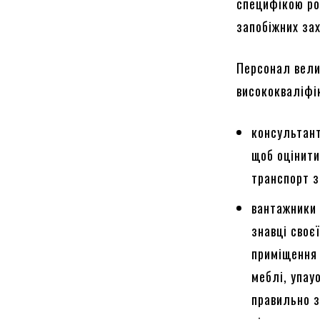
специфікою ро
запобіжних зах
Персонал велик
висококваліфі
консультант
щоб оцінити
транспорт з
вантажники 
знавці своє
приміщення 
меблі, упау
правильно з