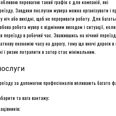
собливою перевагою такий графік є для компаній, які
реїзду. Завдяки послугам мувера можна організувати і п
у ніч або вихідні, щоб не переривати роботу. Для багать
обова робота мувер є відмінним виходом і ситуації, коли
я переїзду в робочий час. Зважившись на нічний переїзд
ткову економію часу на дорогу, тому що вночі дороги в 
і і ризик потрапити в затор стає мінімальним.
послуги
ереїзду за допомогою професіоналів впливають багато ф
габарити та вага вантажу;
ацівників;