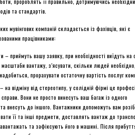
боти, пророблять її правильно, дотримуючись необхідн
одів та стандартів.
их мувінгових компаній складається із фахівців, які є
кованими працівниками:
и – приймуть вашу заявку, при необхідності виїдуть на о
 масштаби вантажу, з’ясувати, скільки людей необхідно
надобиться, прорахувати остаточну вартість послуг комп
– на відміну від стереотипу, у солідній фірмі це профес
ї справи. Вони не просто винесуть ваш багаж із одного
та внесуть до іншого. Вантажники допоможуть вам розі
овати її та інші предмети, доставлять вантаж до трансп
авантажать та зафіксують його в машині. Після прибутт