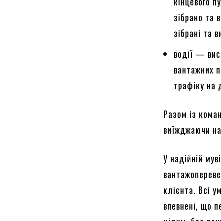
кінцевого п
зібрано та 
зібрані та в
водії — вис
вантажних п
трафіку на 
Разом із кома
виїжджаючи на
У надійній мув
вантажоперевез
клієнта. Всі у
впевнені, що п