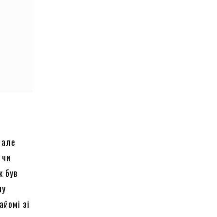
, але
 чи
ж був
шу
айомі зі