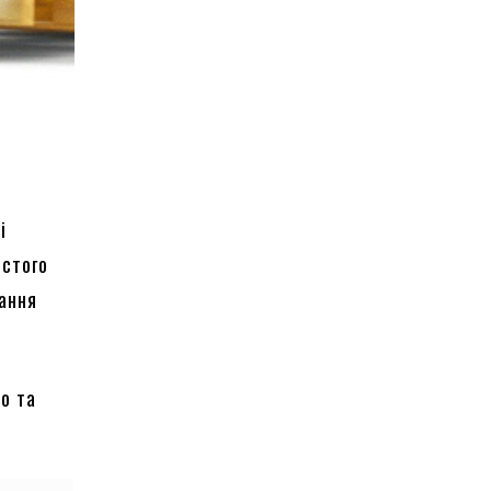
і
остого
вання
о та