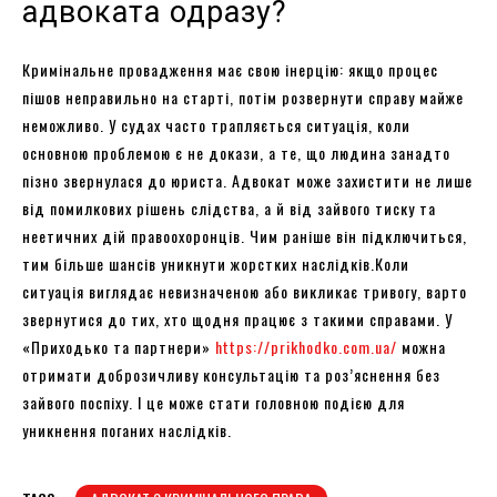
адвоката одразу?
Кримінальне провадження має свою інерцію: якщо процес
пішов неправильно на старті, потім розвернути справу майже
неможливо. У судах часто трапляється ситуація, коли
основною проблемою є не докази, а те, що людина занадто
пізно звернулася до юриста. Адвокат може захистити не лише
від помилкових рішень слідства, а й від зайвого тиску та
неетичних дій правоохоронців. Чим раніше він підключиться,
тим більше шансів уникнути жорстких наслідків.Коли
ситуація виглядає невизначеною або викликає тривогу, варто
звернутися до тих, хто щодня працює з такими справами. У
«Приходько та партнери»
https://prikhodko.com.ua/
можна
отримати доброзичливу консультацію та роз’яснення без
зайвого поспіху. І це може стати головною подією для
уникнення поганих наслідків.