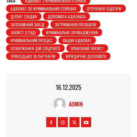
TAGS:
АДВОКАТ З КРИМІНАЛЬНОГО ПРАВА
АДВОКАТ ПО КРИМІНАЛЬНИХ СПРАВАХ
ВРУЧЕННЯ ПІДОЗРИ
ДОПИТ СВІДКА
ДОПОМОГА АДВОКАТА
ЗАПОБІЖНИЙ ЗАХІД
ЗАТРИМАННЯ ПОЛІЦІЄЮ
ЗАХИСТ У СУДІ
КРИМІНАЛЬНЕ ПРОВАДЖЕННЯ
КРИМІНАЛЬНИЙ ПРОЦЕС
ОБШУК АДВОКАТ
ОСКАРЖЕННЯ ДІЙ СЛІДЧОГО
ПРАВОВИЙ ЗАХИСТ
ПРИХОДЬКО ТА ПАРТНЕРИ
ЮРИДИЧНА ДОПОМОГА
16.12.2025
ADMIN