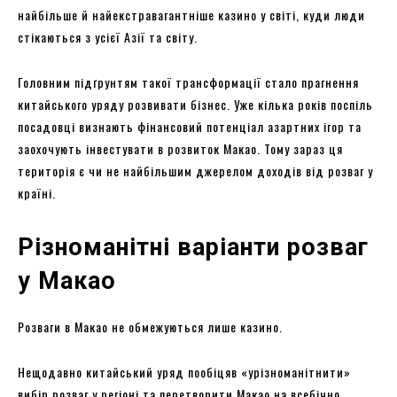
найбільше й найекстравагантніше казино у світі, куди люди
стікаються з усієї Азії та світу.
Головним підґрунтям такої трансформації стало прагнення
китайського уряду розвивати бізнес. Уже кілька років поспіль
посадовці визнають фінансовий потенціал азартних ігор та
заохочують інвестувати в розвиток Макао. Тому зараз ця
територія є чи не найбільшим джерелом доходів від розваг у
країні.
Різноманітні варіанти розваг
у Макао
Розваги в Макао не обмежуються лише казино.
Нещодавно китайський уряд пообіцяв «урізноманітнити»
вибір розваг у регіоні та перетворити Макао на всебічно