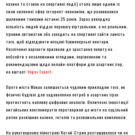
казино та ставок на спортивні події) стала лише одним із
сили силенної сфер інтернет-економіки, що розвивалися
шаленими темпами останні 25 років. Зараз рекордна
кількість людей віддає перевагу віртуальним, а не реальним,
ігровим автоматам або заходить на спортивні сайти замість
того, щоб відвідувати місцеві букмекерські контори.
Незліченні варіанти призвели до зростання попиту на
вебсайти з незалежними оглядами, порівнянням та
рекомендаціями щодо онлайн-платформ для азартних ігор,
на кшталт
Vegas Expert
.
Проте місто Макао залишається чудовим прикладом того, як
фізичні будівлі для задоволення потреб в азартних іграх
протистоять напливу цифрових аналогів. Величезні інвестиції
китайських конгломератів перетворили це місто на суцільний
регіон розкішних казино, готелів та розважальних комплексів.
На рукотворному півострові Котай-Стрип розташувалося чи не