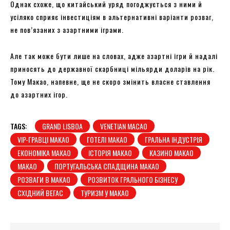
Однак схоже, що китайський уряд погоджується з ними й
усіляко сприяє інвестиціям в альтернативні варіанти розваг,
не пов’язаних з азартними іграми.
Але так може бути лише на словах, адже азартні ігри й надалі
приносять до державної скарбниці мільярди доларів на рік.
Тому Макао, напевне, ще не скоро змінить власне ставлення
до азартних ігор.
TAGS:
GRAND LISBOA
VENETIAN MACAO
VIP-ГРАВЦІ МАКАО
ГОТЕЛІ МАКАО
ГРАЛЬНА ІНДУСТРІЯ
ЕКОНОМІКА МАКАО
ІСТОРІЯ МАКАО
КАЗИНО МАКАО
МАКАО
ПОРТУГАЛЬСЬКА СПАДЩИНА МАКАО
РОЗВАГИ В МАКАО
РОЗВИТОК ГРАЛЬНОГО БІЗНЕСУ
СХІДНИЙ ВЕГАС
ТУРИЗМ У МАКАО