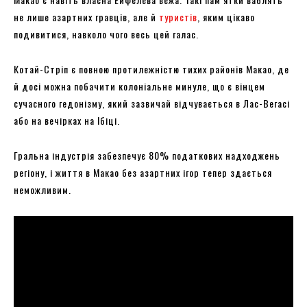
не лише азартних гравців, але й
туристів
, яким цікаво
подивитися, навколо чого весь цей галас.
Котай-Стріп є повною протилежністю тихих районів Макао, де
й досі можна побачити колоніальне минуле, що є вінцем
сучасного гедонізму, який зазвичай відчувається в Лас-Вегасі
або на вечірках на Ібіці.
Гральна індустрія забезпечує 80% податкових надходжень
регіону, і життя в Макао без азартних ігор тепер здається
неможливим.