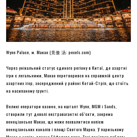
Wynn Palace, м. Макао (竟傲 汤: pexels.com)
Через унікальний статус єдиного регіону в Китаї, де азартні
ігри є легальними, Макао перетворився на справжній центр
азартних ігор, зосереджений у районі Котай-Стріп, що стоїть
на насипаному ґрунті.
Великі оператори казино, на кшталт Wynn, MGM і Sands,
створили тут доволі екстравагантні об’єкти, зокрема
венеціанське Макао, що може похвалитися копією
венеціанських каналів і площі Святого Марка. У паризькому
Макао є навіть власна Ейфелева вежа. Такі пам’ятки ваблять