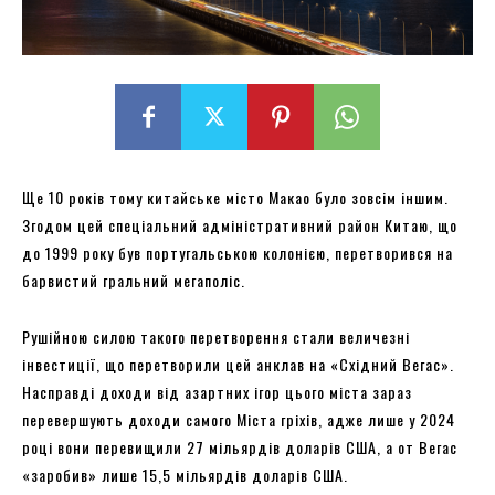
Ще 10 років тому китайське місто Макао було зовсім іншим.
Згодом цей спеціальний адміністративний район Китаю, що
до 1999 року був португальською колонією, перетворився на
барвистий гральний мегаполіс.
Рушійною силою такого перетворення стали величезні
інвестиції, що перетворили цей анклав на «Східний Вегас».
Насправді доходи від азартних ігор цього міста зараз
перевершують доходи самого Міста гріхів, адже лише у 2024
році вони перевищили 27 мільярдів доларів США, а от Вегас
«заробив» лише 15,5 мільярдів доларів США.