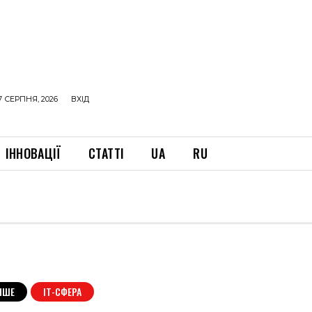
7 СЕРПНЯ, 2026
ВХІД
ІННОВАЦІЇ
СТАТТІ
UA
RU
НШЕ
ІТ-СФЕРА