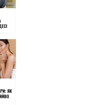
А
ДЕСІ
РИ: ЯК
СЯЙВО