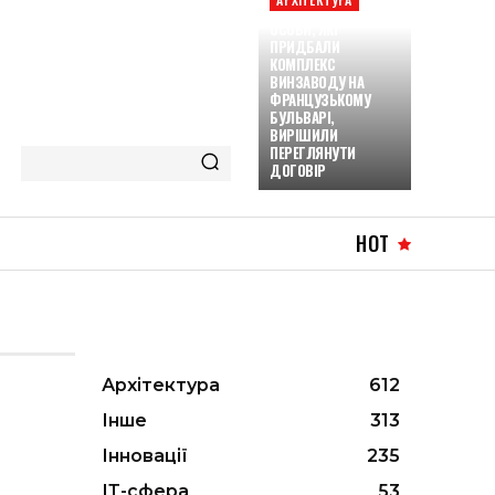
ОСОБИ, ЯКІ
ПРИДБАЛИ
КОМПЛЕКС
ВИНЗАВОДУ НА
ФРАНЦУЗЬКОМУ
БУЛЬВАРІ,
ВИРІШИЛИ
ПЕРЕГЛЯНУТИ
ДОГОВІР
HOT
Архітектура
612
Інше
313
Інновації
235
ІТ-сфера
53