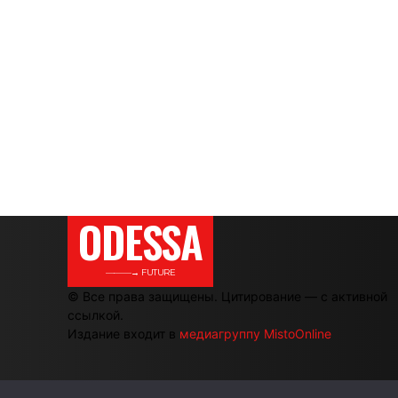
ODESSA
———→ FUTURE
© Все права защищены. Цитирование — с активной
ссылкой.
Издание входит в
медиагруппу MistoOnline