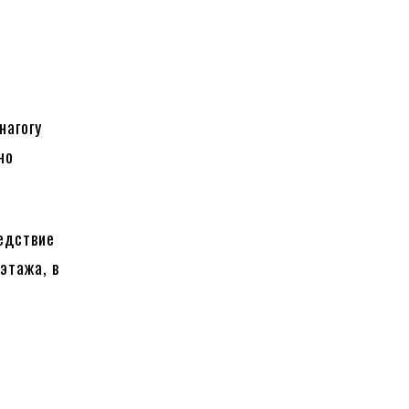
нагогу
но
едствие
этажа, в
е