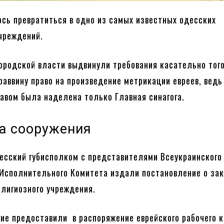
ось превратиться в одно из самых известных одесских
чреждений.
городской власти выдвинули требования касательно тог
раввину право на произведение метрикации евреев, ведь
равом была наделена только Главная синагога.
а сооружения
есский губисполком с представителями Всеукраинского
Исполнительного Комитета издали постановление о за
елигиозного учреждения.
ие предоставили в распоряжение еврейского рабочего к