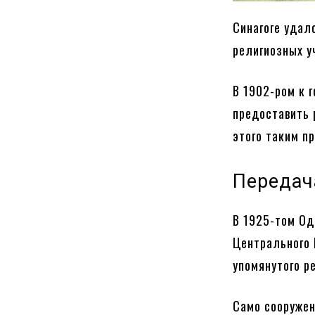
Синагоге удал
религиозных у
В 1902-ром к 
предоставить 
этого таким п
Передач
В 1925-том Од
Центрального 
упомянутого р
Само сооружен