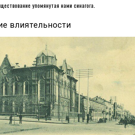
уществование упомянутая нами синагога.
ие влиятельности