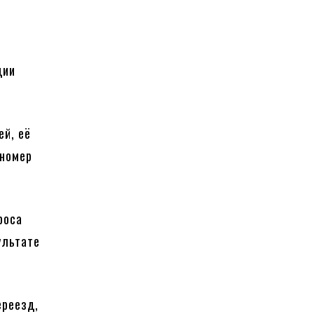
ции
ей, её
 номер
роса
ультате
ереезд,