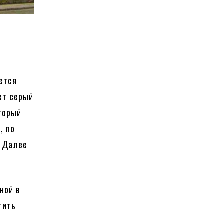
яется
ет серый
торый
, по
. Далее
ной в
тить