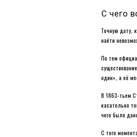
С чего в
Точную дату, 
найти невозмо
По тем официа
существование
один», а её м
В 1863-тьем С
касательно то
чего было дан
С того момент