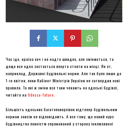
Час іде, країна хоч і не надто швидко, але змінюється, та
дещо все одно зостається вперто стояти на місці. Як от,
наприклад, Державні будівельні норми. Але так було лише до
1-го квітня, поки Кабінет Міністрів України не затвердив нові
правила. То які ж зміни все таки чекають на одеські будівлі,
читайте на
Оdessa-future
.
Більшість одеських багатоповерхівок відтепер будівельним
нормам зовсім не відповідають. А все тому, що новий курс
будівництва повністю спрямований у сторону інклюзивної