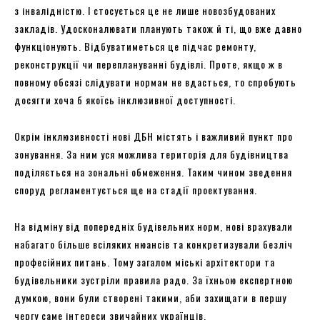
з інвалідністю. І стосується це не лише новозбудованих
закладів. Удосконалювати планують також й ті, що вже давно
функціонують. Відбуватиметься це підчас ремонту,
реконструкції чи переплануванні будівлі. Проте, якщо ж в
повному обсязі слідувати нормам не вдасться, то спробують
досягти хоча б якоїсь інклюзивної доступності.
Окрім інклюзивності нові ДБН містять і важливий пункт про
зонування. За ним уся можлива територія для будівництва
поділяється на зональні обмеження. Таким чином зведення
споруд регламентується ще на стадії проектування.
На відміну від попередніх будівельних норм, нові врахували
набагато більше всіляких нюансів та конкретизували безліч
професійних питань. Тому загалом міські архітектори та
будівельники зустріли правила радо. За їхньою експертною
думкою, вони були створені такими, аби захищати в першу
чергу саме інтереси звичайних українців.