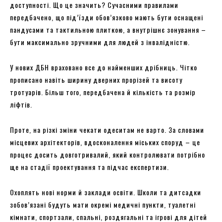
доступності. Що це значить? Сучасними правилами
передбачено, що під’їзди обов’язково мають бути оснащені
пандусами та тактильною плиткою, а внутрішнє зонування –
бути максимально зручними для людей з інвалідністю.
У нових ДБН враховано все до найменших дрібниць. Чітко
прописано навіть ширину дверних прорізей та висоту
тротуарів. Більш того, передбачена й кількість та розмір
ліфтів.
Проте, на різкі зміни чекати одеситам не варто. За словами
місцевих архітекторів, вдосконалення міських споруд – це
процес досить довготривалий, який контролювати потрібно
ще на стадії проектування та підчас експертизи.
Охоплять нові норми й заклади освіти. Школи та дитсадки
зобов’язані будуть мати окремі медичні пункти, туалетні
кімнати, спортзали, спальні, роздягальні та ігрові для дітей