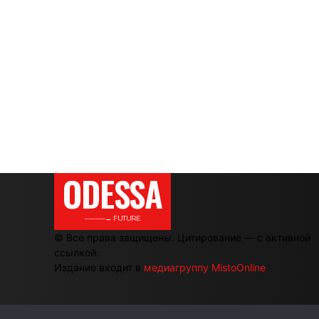
ODESSA
———→ FUTURE
© Все права защищены. Цитирование — с активной
ссылкой.
Издание входит в
медиагруппу MistoOnline