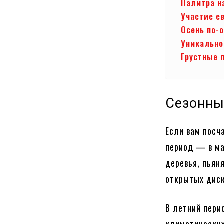
Палитра н
Участие е
Осень по-
Уникально
Грустные 
Сезонны
Если вам посч
период — в ма
деревья, пьян
открытых диск
В летний пери