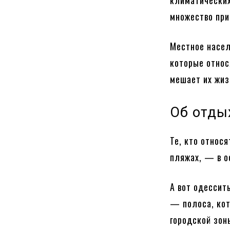
климатических
множество при
Местное насел
которые относ
мешает их жиз
Об отды
Те, кто относ
пляжах, — в о
А вот одессит
— полоса, кот
городской зон