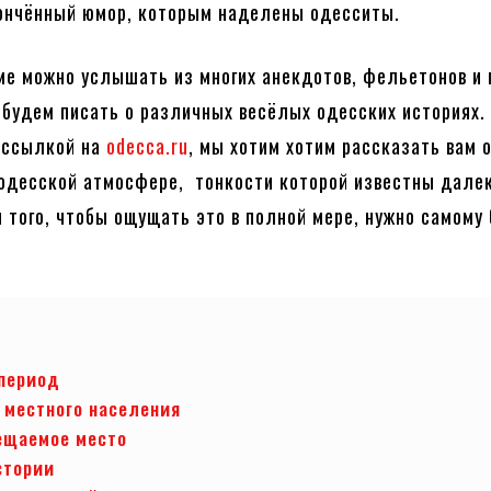
ончённый юмор, которым наделены одесситы.
е можно услышать из многих анекдотов, фельетонов и 
 будем писать о различных весёлых одесских историях.
 ссылкой на
odecca.ru
, мы хотим хотим рассказать вам 
одесской атмосфере, тонкости которой известны дале
я того, чтобы ощущать это в полной мере, нужно самому
период
 местного населения
ещаемое место
стории