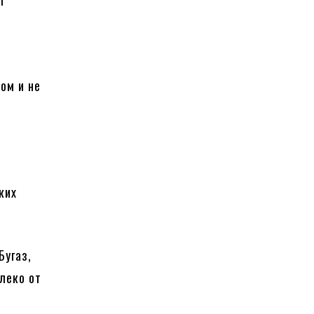
т
,
ом и не
ких
Бугаз,
леко от