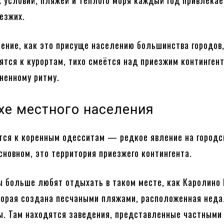
 условий, пляжей и тёплого моря каждый год привлекае
езжих.
ение, как это присуще населению большинства городов
ятся к курортам, тихо смеётся над приезжим контингент
ненному ритму.
хе местного населения
ятся к коренным одесситам — редкое явление на городс
сновном, это территория приезжего контингента.
ы больше любят отдыхать в таком месте, как Каролино 
орая создана песчаными пляжами, расположенная неда
ы. Там находятся заведения, представленные частными