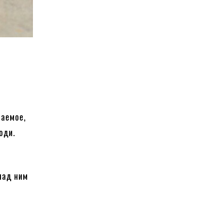
таемое,
юди.
над ним