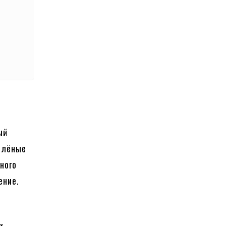
ый
зелёные
ного
ение.