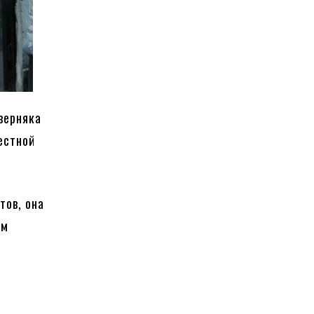
верняка
естной
тов, она
ам