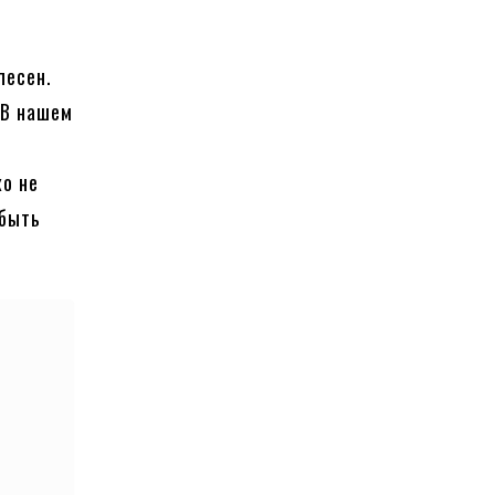
песен.
 В нашем
о
ко не
 быть