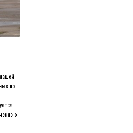
 нашей
нные по
и
уется
менно о