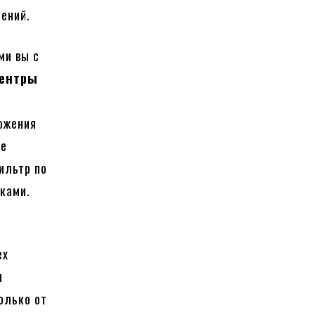
ений.
ми вы с
центры
ложения
ие
ильтр по
ками.
ех
и
олько от