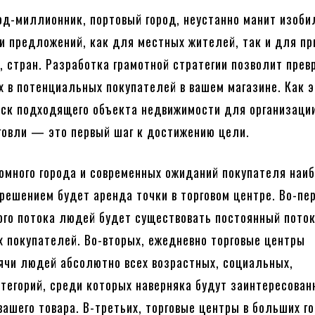
д-миллионник, портовый город, неустанно манит изоб
и предложений, как для местных жителей, так и для пр
в, стран. Разработка грамотной стратегии позволит прев
х в потенциальных покупателей в вашем магазине. Как э
ск подходящего объекта недвижимости для организации
говли — это первый шаг к достижению цели.
ромного города и современных ожиданий покупателя наи
ешением будет аренда точки в торговом центре. Во-пер
ого потока людей будет существовать постоянный пото
 покупателей. Во-вторых, ежедневно торговые центры
чи людей абсолютно всех возрастных, социальных,
тегорий, среди которых наверняка будут заинтересован
вашего товара. В-третьих, торговые центры в больших г