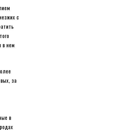
илием
иезжих с
ратить
того
 в нем
более
вых, за
к
ные в
ородах