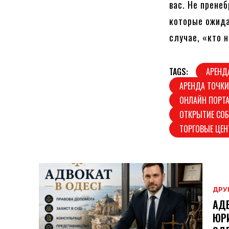
вас. Не прене
которые ожидаю
случае, «кто 
TAGS:
АРЕНД
АРЕНДА ТОЧКИ
ОНЛАЙН ПОРТ
ОТКРЫТИЕ СОБ
ТОРГОВЫЕ ЦЕ
ДРУ
АДВ
ЮРИ