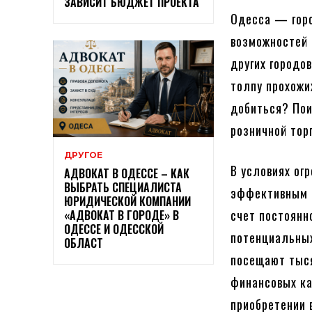
ЗАВИСИТ БЮДЖЕТ ПРОЕКТА
Одесса — горо
возможностей 
других городо
толпу прохожи
добиться? Пои
розничной тор
ДРУГОЕ
В условиях ог
АДВОКАТ В ОДЕССЕ – КАК
ВЫБРАТЬ СПЕЦИАЛИСТА
эффективным р
ЮРИДИЧЕСКОЙ КОМПАНИИ
счет постоянн
«АДВОКАТ В ГОРОДЕ» В
ОДЕССЕ И ОДЕССКОЙ
потенциальных
ОБЛАСТ
посещают тыся
финансовых ка
приобретении 