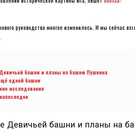
новлении исторической картины юга, пишет
odessa-
нового руководства многое изменилось. И мы сейчас взг
.
Девичьей башни и планы на башню Пушкина
ещё одной башни
кие исследования
 напоследок
е Девичьей башни и планы на б