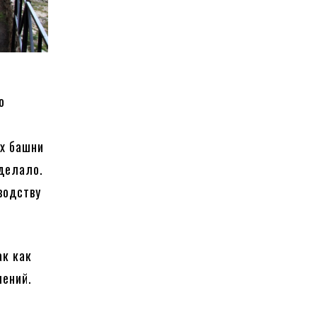
о
ах башни
 делало.
водству
ак как
лений.