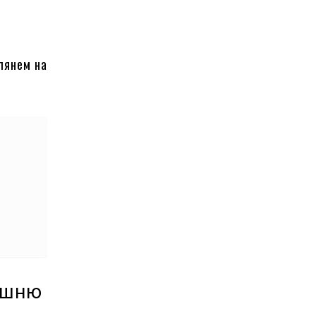
лянем на
ашню