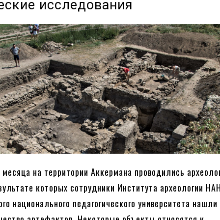
еские исследования
 месяца на территории Аккермана проводились археоло
езультате которых сотрудники Института археологии НА
го национального педагогического университета нашли
чество артефактов. Некоторые объекты относятся к