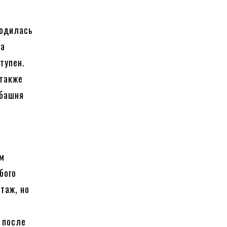
ходилась
ла
тупен.
 также
 башня
ым
бого
таж, но
 после