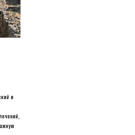
ский и
е
лечений,
важную