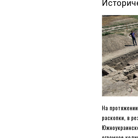
Историч
На протяжении
раскопки, в р
Южноукраинско
огромное коли