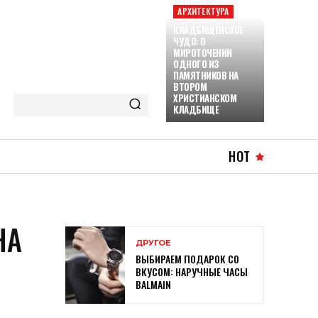
АРХИТЕКТУРА
КЛАДБИЩЕНСКОЕ
ЧУДО: О
МИРОТОЧЕНИИ
ОДНОГО ИЗ
ПАМЯТНИКОВ НА
ВТОРОМ
ХРИСТИАНСКОМ
КЛАДБИЩЕ
HOT
НА
ДРУГОЕ
ВЫБИРАЕМ ПОДАРОК СО
ВКУСОМ: НАРУЧНЫЕ ЧАСЫ
BALMAIN