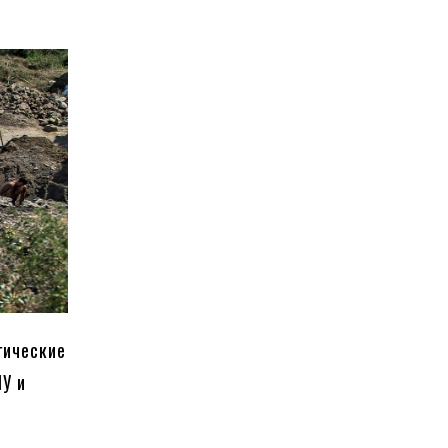
гические
НУ и