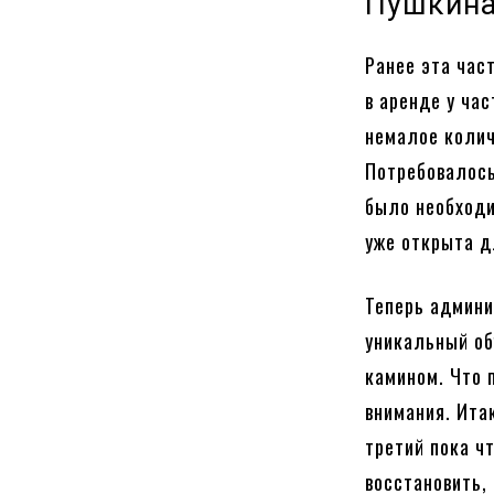
Пушкин
Ранее эта час
в аренде у ча
немалое колич
Потребовалось
было необходи
уже открыта д
Теперь админи
уникальный об
камином. Что 
внимания. Ита
третий пока ч
восстановить,