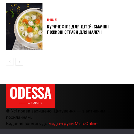
ІНШЕ
КУРЯЧЕ ФІЛЕ ДЛЯ ДІТЕЙ: СМАЧНІ І
ПОЖИВНІ СТРАВИ ДЛЯ МАЛЕЧІ
ODESSA
———→ FUTURE
© Усі права захищено. Цитування — з активним
посиланням.
Видання входить до
медіа-групи MistoOnline