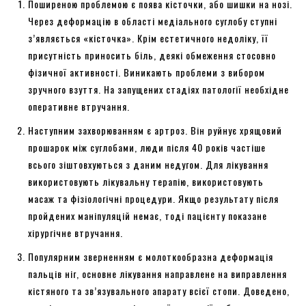
Поширеною проблемою є поява кісточки, або шишки на нозі.
Через деформацію в області медіального суглобу ступні
з’являється «кісточка». Крім естетичного недоліку, її
присутність приносить біль, деякі обмеження стосовно
фізичної активності. Виникають проблеми з вибором
зручного взуття. На запущених стадіях патології необхідне
оперативне втручання.
Наступним захворюванням є артроз. Він руйнує хрящовий
прошарок між суглобами, люди після 40 років частіше
всього зіштовхуються з даним недугом. Для лікування
використовують лікувальну терапію, використовують
масаж та фізіологічні процедури. Якщо результату після
пройдених маніпуляцій немає, тоді пацієнту показане
хірургічне втручання.
Популярним зверненням є молоткообразна деформація
пальців ніг, основне лікування направлене на виправлення
кістяного та зв’язувального апарату всієї стопи. Доведено,