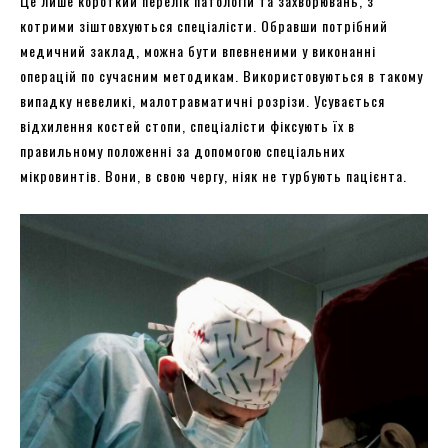
Це лише короткий перелік патологій та захворювань, з
котрими зіштовхуються спеціалісти. Обравши потрібний
медичний заклад, можна бути впевненими у виконанні
операцій по сучасним методикам. Використовуються в такому
випадку невеликі, малотравматичні розрізи. Усувається
відхилення костей стопи, спеціалісти фіксують їх в
правильному положенні за допомогою спеціальних
мікровинтів. Вони, в свою чергу, ніяк не турбують пацієнта.