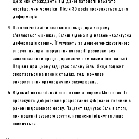
що жінки страждають від даної патології набагато
частіше, чим чоловіки. Після 30 років проявляється дана
деформація.
Патологічні зміни великого пальця, при котрому
з’являється «шишка», більш відома під назвою «вальгусна
деформація стопи». Її усувають за допомогою хірургічного
втручання, при ігнорування патології розвивається
запалювальний процес, вражаючи тим самим інші пальці.
Пацієнт при цьому відчуває сильну біль. Якщо пацієнт
звертається на ранніх стадіях, тоді можливе
використання ортопедичних захворювань.
Відомий патологічний стан стопи «неврома Мортона». Її
провокують доброякісне розростання фіброзної тканини в
районі підошовного нерву. Пацієнт відчуває біль в стопі,
при ношенні вузького взуття, неприємні відчуття лише
посиляться.