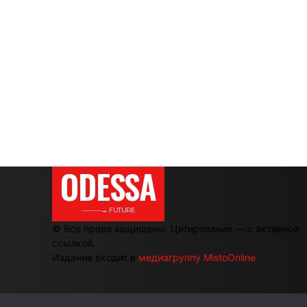
ODESSA
———→ FUTURE
© Все права защищены. Цитирование — с активной
ссылкой.
Издание входит в
медиагруппу MistoOnline