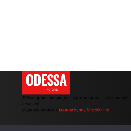
ODESSA
———→ FUTURE
© Все права защищены. Цитирование — с активной
ссылкой.
Издание входит в
медиагруппу MistoOnline