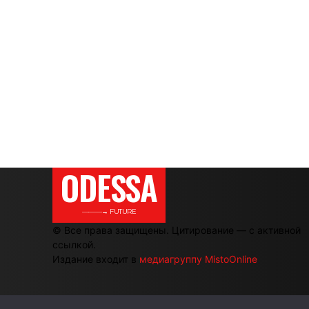
ODESSA
———→ FUTURE
© Все права защищены. Цитирование — с активной
ссылкой.
Издание входит в
медиагруппу MistoOnline