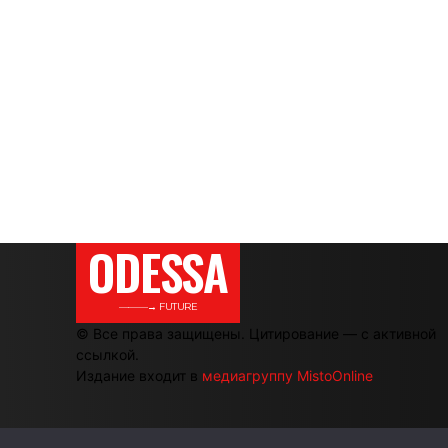
ODESSA
———→ FUTURE
© Все права защищены. Цитирование — с активной
ссылкой.
Издание входит в
медиагруппу MistoOnline