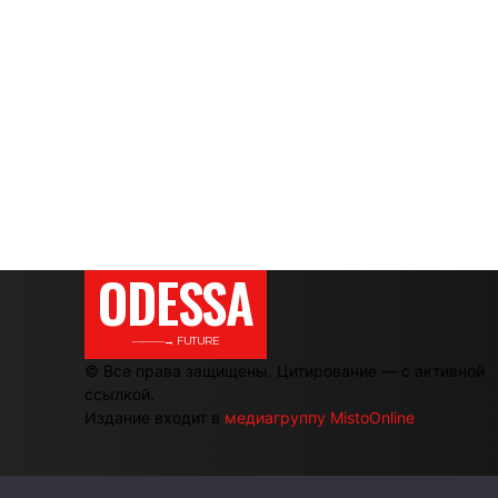
ODESSA
———→ FUTURE
© Все права защищены. Цитирование — с активной
ссылкой.
Издание входит в
медиагруппу MistoOnline