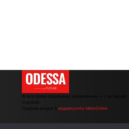
ODESSA
———→ FUTURE
© Все права защищены. Цитирование — с активной
ссылкой.
Издание входит в
медиагруппу MistoOnline