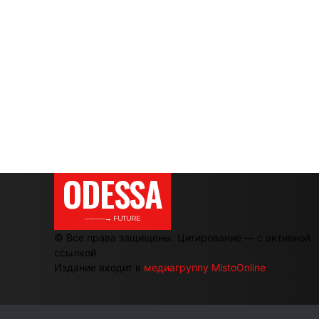
ODESSA
———→ FUTURE
© Все права защищены. Цитирование — с активной
ссылкой.
Издание входит в
медиагруппу MistoOnline