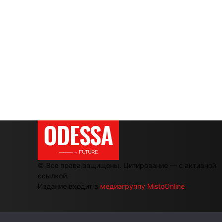
ODESSA
———→ FUTURE
© Все права защищены. Цитирование — с активной
ссылкой.
Издание входит в
медиагруппу MistoOnline