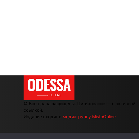
ODESSA
———→ FUTURE
© Все права защищены. Цитирование — с активной
ссылкой.
Издание входит в
медиагруппу MistoOnline