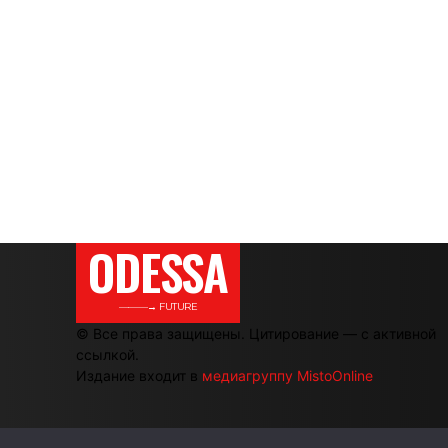
ODESSA
———→ FUTURE
© Все права защищены. Цитирование — с активной
ссылкой.
Издание входит в
медиагруппу MistoOnline