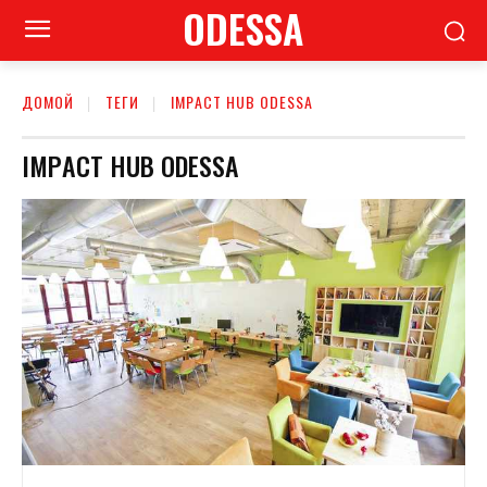
ODESSA
ДОМОЙ
ТЕГИ
IMPАСT НUB ODЕSSА
IMPАСT НUB ODЕSSА