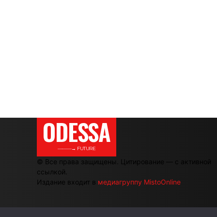
ODESSA
———→ FUTURE
© Все права защищены. Цитирование — с активной
ссылкой.
Издание входит в
медиагруппу MistoOnline