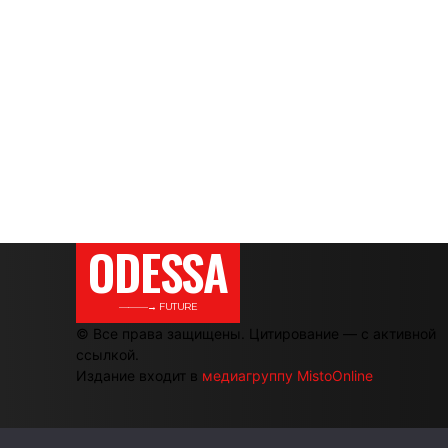
ODESSA
———→ FUTURE
© Все права защищены. Цитирование — с активной
ссылкой.
Издание входит в
медиагруппу MistoOnline